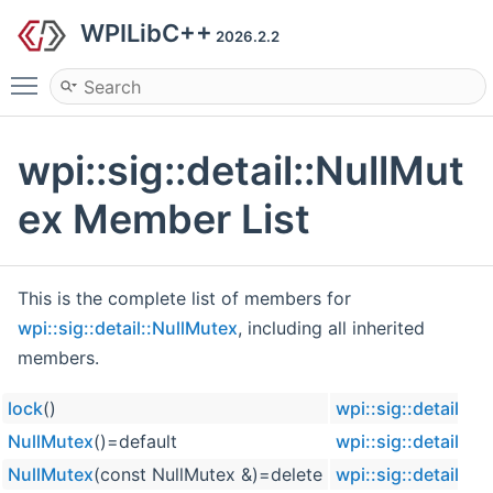
WPILibC++
2026.2.2
Toggle main menu visibility
wpi::sig::detail::NullMut
ex Member List
This is the complete list of members for
wpi::sig::detail::NullMutex
, including all inherited
members.
lock
()
wpi::sig::detail::N
NullMutex
()=default
wpi::sig::detail::N
NullMutex
(const NullMutex &)=delete
wpi::sig::detail::N