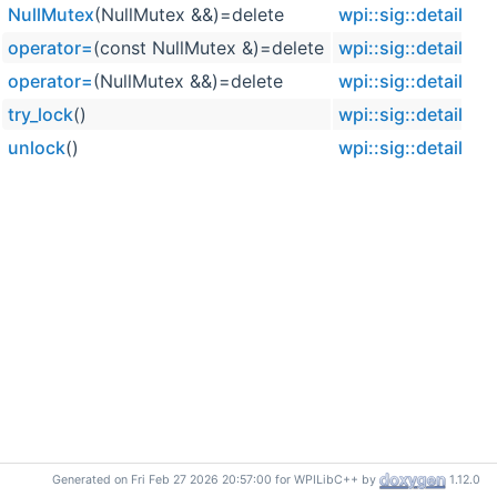
NullMutex
(NullMutex &&)=delete
wpi::sig::detail::N
operator=
(const NullMutex &)=delete
wpi::sig::detail::N
operator=
(NullMutex &&)=delete
wpi::sig::detail::N
try_lock
()
wpi::sig::detail::N
unlock
()
wpi::sig::detail::N
Generated on Fri Feb 27 2026 20:57:00 for WPILibC++ by
1.12.0